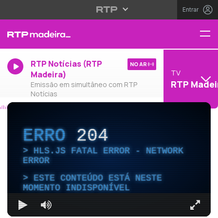
Entrar
RTP Notícias (RTP
NO AR
TV
Madeira)
RTP Madei
Emissão em simultâneo com RTP
Notícias
ERRO
204
HLS.JS FATAL ERROR - NETWORK
ERROR
ESTE CONTEÚDO ESTÁ NESTE
MOMENTO INDISPONÍVEL