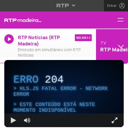
Entrar
RTP Notícias (RTP
NO AR
TV
Madeira)
RTP Madei
Emissão em simultâneo com RTP
Notícias
ERRO
204
HLS.JS FATAL ERROR - NETWORK
ERROR
ESTE CONTEÚDO ESTÁ NESTE
MOMENTO INDISPONÍVEL