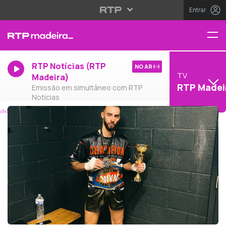
Entrar
RTP Notícias (RTP
NO AR
TV
Madeira)
RTP Madei
Emissão em simultâneo com RTP
Notícias