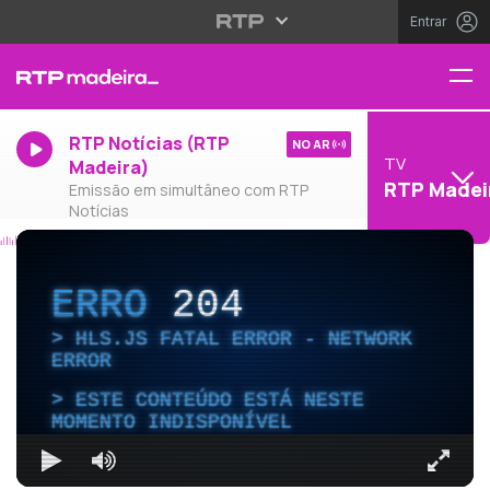
Entrar
RTP Notícias (RTP
NO AR
TV
Madeira)
RTP Madei
Emissão em simultâneo com RTP
Notícias
ERRO
204
HLS.JS FATAL ERROR - NETWORK
ERROR
ESTE CONTEÚDO ESTÁ NESTE
MOMENTO INDISPONÍVEL