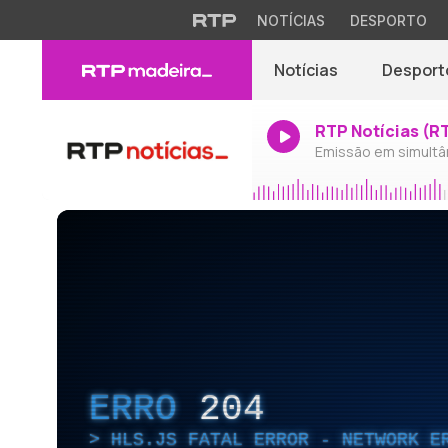
NOTÍCIAS
DESPORTO
Notícias
Desport
RTP Notícias (R
Emissão em simultâ
ERRO
204
HLS.JS FATAL ERROR - NETWORK E