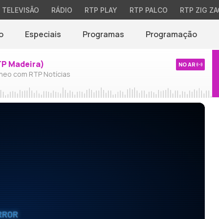
TELEVISÃO
RÁDIO
RTP PLAY
RTP PALCO
RTP ZIG ZA
o
Especiais
Programas
Programação
TP Madeira)
NO AR
neo com RTP Notícias
RROR