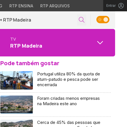
G
RTP ENSINA
RTP ARQUIVOS
Entrar
+ RTP Madeira
TV
RTP Madeira
Pode também gostar
Portugal utiliza 80% da quota de
atum-patudo e pesca pode ser
encerrada
Foram criadas menos empresas
na Madeira este ano
Cerca de 45% das pessoas que