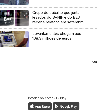
Grupo de trabalho que junta
lesados do BANIF e do BES
recebe relatório em setembro
(áudio)
Levantamentos chegam aos
168,3 milhões de euros
PUB
Instale a aplicação
RTP Play
ebook da RTP Madeira
nstagram da RTP Madeira