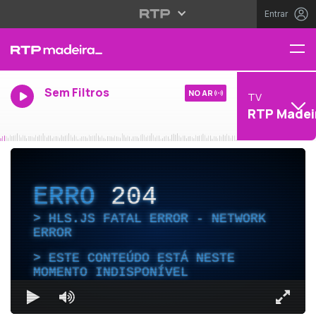
Entrar
Sem Filtros
NO AR
TV
RTP Madei
ERRO
204
HLS.JS FATAL ERROR - NETWORK
ERROR
ESTE CONTEÚDO ESTÁ NESTE
MOMENTO INDISPONÍVEL