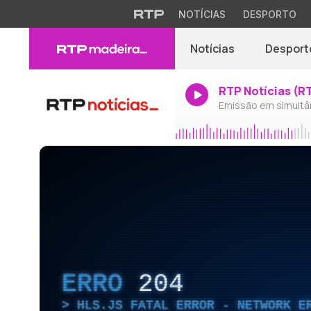
NOTÍCIAS
DESPORTO
Notícias
Desport
RTP Notícias (R
Emissão em simultâ
ERRO
204
HLS.JS FATAL ERROR - NETWORK E