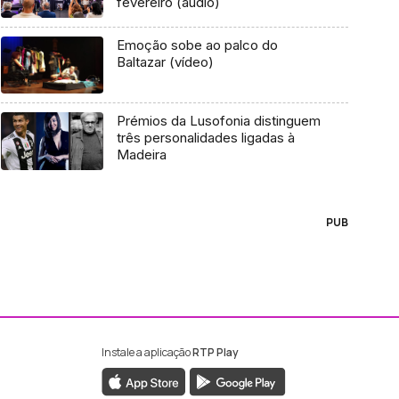
fevereiro (áudio)
Emoção sobe ao palco do
Baltazar (vídeo)
Prémios da Lusofonia distinguem
três personalidades ligadas à
Madeira
PUB
Instale a aplicação
RTP Play
ebook da RTP Madeira
nstagram da RTP Madeira