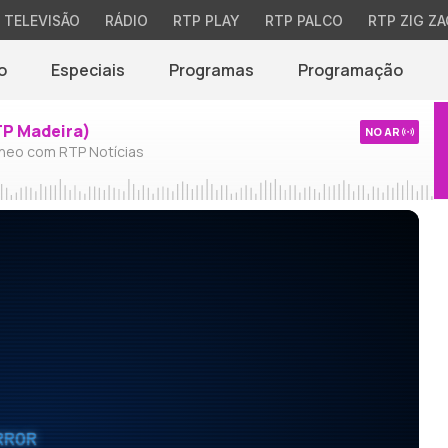
TELEVISÃO
RÁDIO
RTP PLAY
RTP PALCO
RTP ZIG ZA
o
Especiais
Programas
Programação
TP Madeira)
NO AR
neo com RTP Notícias
RROR