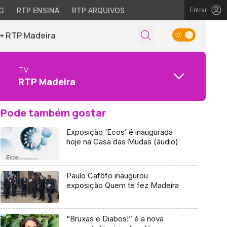
G
RTP ENSINA
RTP ARQUIVOS
Entrar
+ RTP Madeira
TV
RTP Madeira
Pode também gostar
Exposição ‘Ecos’ é inaugurada
hoje na Casa das Mudas (áudio)
Paulo Cafôfo inaugurou
exposição Quem te fez Madeira
“Bruxas e Diabos!” é a nova