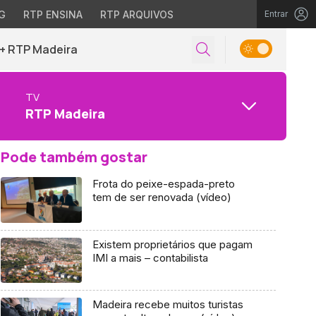
G
RTP ENSINA
RTP ARQUIVOS
Entrar
+ RTP Madeira
TV
RTP Madeira
Pode também gostar
Frota do peixe-espada-preto
tem de ser renovada (vídeo)
Existem proprietários que pagam
IMI a mais – contabilista
Madeira recebe muitos turistas