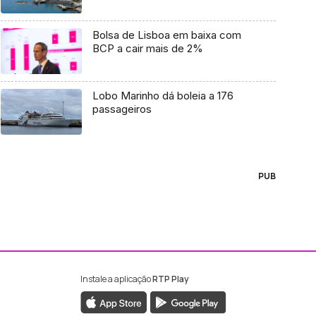
Bolsa de Lisboa em baixa com
BCP a cair mais de 2%
Lobo Marinho dá boleia a 176
passageiros
PUB
Instale a aplicação
RTP Play
ebook da RTP Madeira
nstagram da RTP Madeira