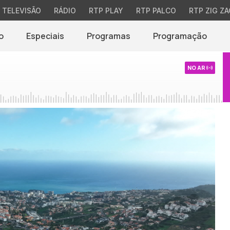
TELEVISÃO
RÁDIO
RTP PLAY
RTP PALCO
RTP ZIG ZA
o
Especiais
Programas
Programação
NO AR