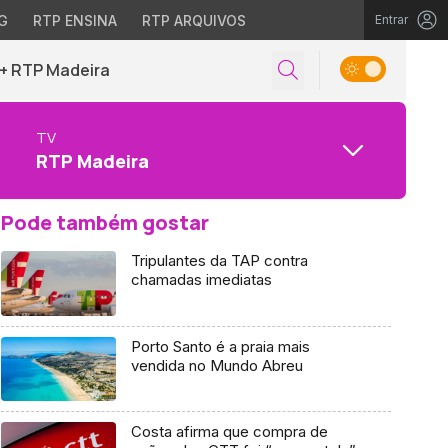
G
RTP ENSINA
RTP ARQUIVOS
Entrar
+ RTP Madeira
TV
RTP Madeira
Pode também gostar
Tripulantes da TAP contra
chamadas imediatas
Porto Santo é a praia mais
vendida no Mundo Abreu
Costa afirma que compra de