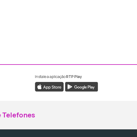
Instale a aplicação
RTP Play
ebook da RTP Madeira
nstagram da RTP Madeira
 Telefones