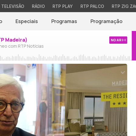
TELEVISÃO
RÁDIO
RTP PLAY
RTP PALCO
RTP ZIG ZA
o
Especiais
Programas
Programação
TP Madeira)
NO AR
neo com RTP Notícias