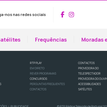
Aceder ao Fac
Aceder ao I
ga-nos nas redes sociais
atélites
Frequências
Moradas e
RTP PLAY
CONTACTOS
EM DIRETO
PROVEDORA DO
REVER PROGRAMAS
TELESPECTADOR
CONCURSOS
PROVEDORA DO OUVI
S
PERGUNTAS FREQUENTES
ACESSIBILIDADES
CONTACTOS
SATÉLITES
IÇÕES
PUBLICIDADE
© RTP, Rádio e Televisão de Portugal 2
|