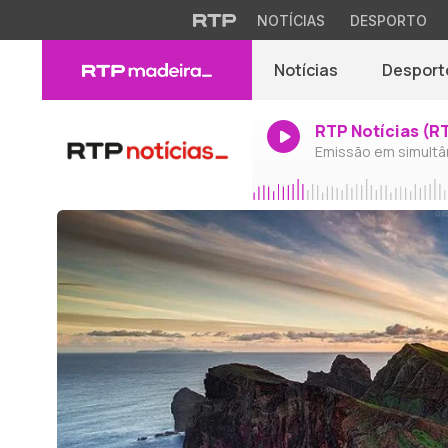
NOTÍCIAS
DESPORTO
Notícias
Desport
RTP Notícias (R
Emissão em simultâ