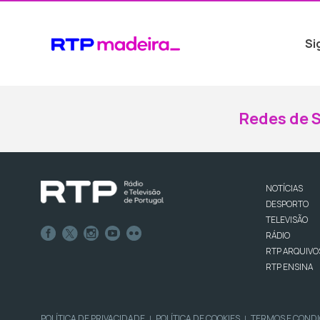
Si
Redes de S
NOTÍCIAS
DESPORTO
TELEVISÃO
RÁDIO
RTP ARQUIVO
RTP ENSINA
POLÍTICA DE PRIVACIDADE
POLÍTICA DE COOKIES
TERMOS E COND
|
|