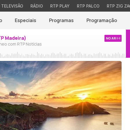
TELEVISÃO
RÁDIO
RTP PLAY
RTP PALCO
RTP ZIG ZA
o
Especiais
Programas
Programação
TP Madeira)
NO AR
neo com RTP Notícias