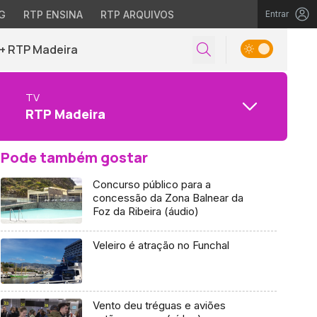
G
RTP ENSINA
RTP ARQUIVOS
Entrar
+ RTP Madeira
TV
RTP Madeira
Pode também gostar
Concurso público para a
concessão da Zona Balnear da
Foz da Ribeira (áudio)
Veleiro é atração no Funchal
Vento deu tréguas e aviões