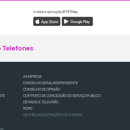
Instale a aplicação
RTP Play
ebook da RTP Madeira
nstagram da RTP Madeira
 Telefones
A EMPRESA
CONSELHO GERAL INDEPENDENTE
CONSELHO DE OPINIÃO
NTE
CONTRATO DE CONCESSÃO DO SERVIÇO PÚBLICO
DE RÁDIO E TELEVISÃO
RGPD
GESTÃO DAS DEFINIÇÕES DE COOKIES
026