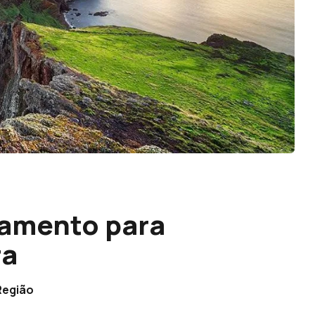
çamento para
ra
Região