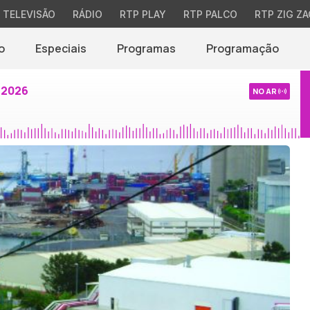
TELEVISÃO
RÁDIO
RTP PLAY
RTP PALCO
RTP ZIG ZA
o
Especiais
Programas
Programação
 2026
NO AR