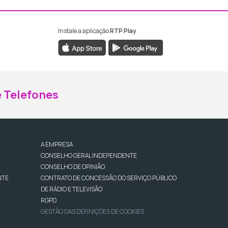
Instale a aplicação
RTP Play
ebook da RTP Madeira
nstagram da RTP Madeira
 Telefones
A EMPRESA
CONSELHO GERAL INDEPENDENTE
CONSELHO DE OPINIÃO
NTE
CONTRATO DE CONCESSÃO DO SERVIÇO PÚBLICO
DE RÁDIO E TELEVISÃO
RGPD
GESTÃO DAS DEFINIÇÕES DE COOKIES