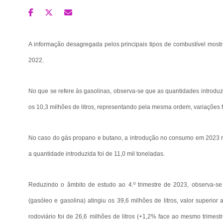
A informação desagregada pelos principais tipos de combustível mostr
2022.
No que se refere às gasolinas, observa-se que as quantidades introduz
os 10,3 milhões de litros, representando pela mesma ordem, variações
No caso do gás propano e butano, a introdução no consumo em 2023 ron
a quantidade introduzida foi de 11,0 mil toneladas.
Reduzindo o âmbito de estudo ao 4.º trimestre de 2023, observa-se
(gasóleo e gasolina) atingiu os 39,6 milhões de litros, valor superi
rodoviário foi de 26,6 milhões de litros (+1,2% face ao mesmo trimest