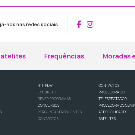
Aceder ao Fac
Aceder ao I
ga-nos nas redes sociais
atélites
Frequências
Moradas e
RTP PLAY
CONTACTOS
EM DIRETO
PROVEDORA DO
REVER PROGRAMAS
TELESPECTADOR
CONCURSOS
PROVEDORA DO OUVI
S
PERGUNTAS FREQUENTES
ACESSIBILIDADES
CONTACTOS
SATÉLITES