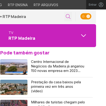
G
RTP ENSINA
RTP ARQUIVOS
Entrar
+ RTP Madeira
TV
RTP Madeira
Pode também gostar
Centro Internacional de
Negócios da Madeira já angariou
150 novas empresa em 2023
(vídeo)
Prestação da casa baixou pela
primeira vez em três anos
(vídeo)
Milhares de turistas chegam pelo