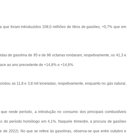
a que foram introduzidos 108,0 milhões de litros de gasóleo, +0,7% que em
idas de gasolina de 95 e de 98 octanas rondaram, respetivamente, os 41,3 e
 face ao ano precedente de +14,8% e +14,6%.
dou as 11,8 e 3,8 mil toneladas, respetivamente, enquanto no gás natural,
 que neste período, a introdução no consumo dos principais combustíveis
or ao do período homólogo em 4,1%. Naquele trimestre, a procura de gasóleo
re de 2022). No que se refere às gasolinas, observa-se que entre outubro e