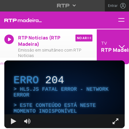
Entrar
RTP Notícias (RTP
NO AR
TV
Madeira)
RTP Madei
Emissão em simultâneo com RTP
Notícias
ERRO
204
HLS.JS FATAL ERROR - NETWORK
ERROR
ESTE CONTEÚDO ESTÁ NESTE
MOMENTO INDISPONÍVEL