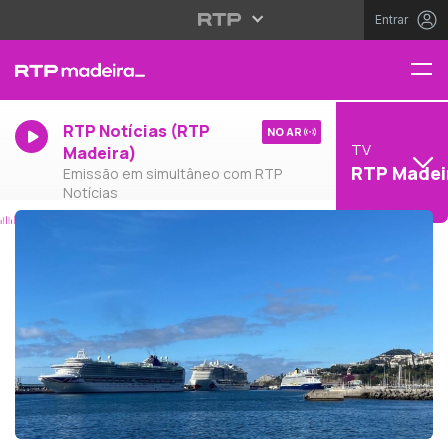
Entrar
RTP Notícias (RTP
NO AR
TV
Madeira)
RTP Madei
Emissão em simultâneo com RTP
Notícias