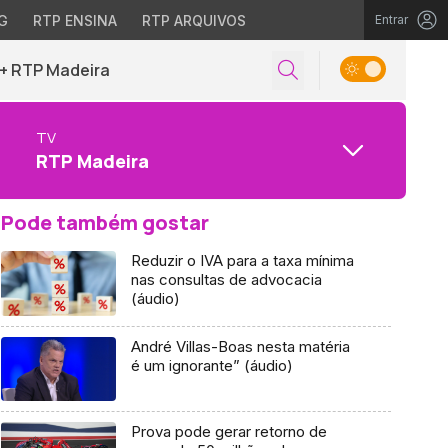
G
RTP ENSINA
RTP ARQUIVOS
Entrar
+ RTP Madeira
TV
RTP Madeira
Pode também gostar
Reduzir o IVA para a taxa mínima
nas consultas de advocacia
(áudio)
André Villas-Boas nesta matéria
é um ignorante” (áudio)
Prova pode gerar retorno de