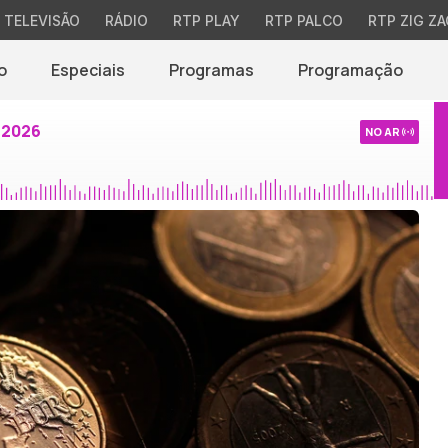
TELEVISÃO
RÁDIO
RTP PLAY
RTP PALCO
RTP ZIG ZA
o
Especiais
Programas
Programação
 2026
NO AR