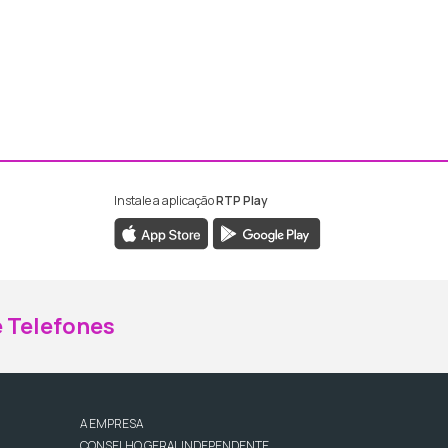
Instale a aplicação
RTP Play
ebook da RTP Madeira
nstagram da RTP Madeira
 Telefones
A EMPRESA
CONSELHO GERAL INDEPENDENTE