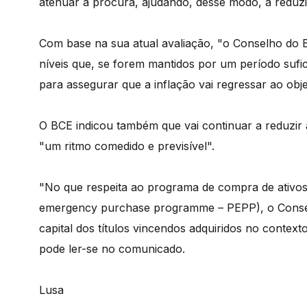
atenuar a procura, ajudando, desse modo, a reduzir
Com base na sua atual avaliação, "o Conselho do B
níveis que, se forem mantidos por um período sufi
para assegurar que a inflação vai regressar ao obj
O BCE indicou também que vai continuar a reduzir
"um ritmo comedido e previsível".
"No que respeita ao programa de compra de ativo
emergency purchase programme – PEPP), o Consel
capital dos títulos vincendos adquiridos no contex
pode ler-se no comunicado.
Lusa