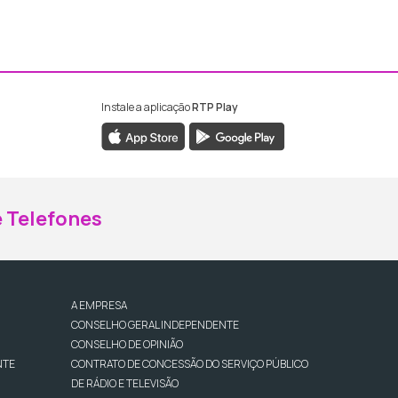
Instale a aplicação
RTP Play
ebook da RTP Madeira
nstagram da RTP Madeira
 Telefones
A EMPRESA
CONSELHO GERAL INDEPENDENTE
CONSELHO DE OPINIÃO
NTE
CONTRATO DE CONCESSÃO DO SERVIÇO PÚBLICO
DE RÁDIO E TELEVISÃO