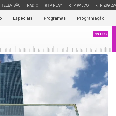
TELEVISÃO
RÁDIO
RTP PLAY
RTP PALCO
RTP ZIG ZA
o
Especiais
Programas
Programação
NO AR