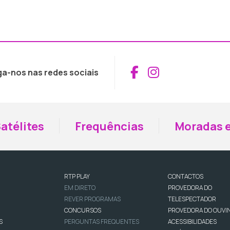
Aceder ao Fac
Aceder ao I
ga-nos nas redes sociais
atélites
Frequências
Moradas e
RTP PLAY
CONTACTOS
EM DIRETO
PROVEDORA DO
REVER PROGRAMAS
TELESPECTADOR
CONCURSOS
PROVEDORA DO OUVI
S
PERGUNTAS FREQUENTES
ACESSIBILIDADES