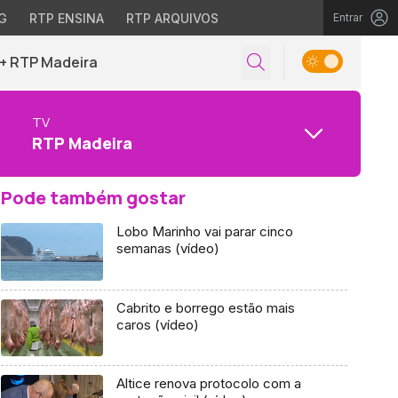
G
RTP ENSINA
RTP ARQUIVOS
Entrar
+ RTP Madeira
TV
RTP Madeira
Pode também gostar
Lobo Marinho vai parar cinco
semanas (vídeo)
Cabrito e borrego estão mais
caros (vídeo)
Altice renova protocolo com a