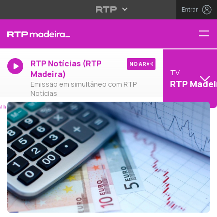
Entrar
RTP Notícias (RTP
NO AR
TV
Madeira)
RTP Madei
Emissão em simultâneo com RTP
Notícias