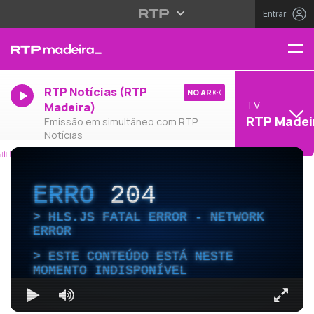
Entrar
RTP Notícias (RTP
NO AR
TV
Madeira)
RTP Madei
Emissão em simultâneo com RTP
Notícias
ERRO
204
HLS.JS FATAL ERROR - NETWORK
ERROR
ESTE CONTEÚDO ESTÁ NESTE
MOMENTO INDISPONÍVEL