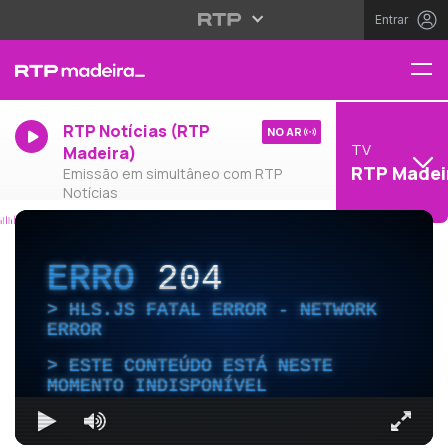
Entrar
RTP Notícias (RTP
NO AR
TV
Madeira)
RTP Madei
Emissão em simultâneo com RTP
Notícias
ERRO
204
HLS.JS FATAL ERROR - NETWORK
ERROR
ESTE CONTEÚDO ESTÁ NESTE
MOMENTO INDISPONÍVEL