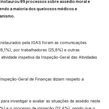
 instaurou 89 processos sobre assédio moral e
sendo a maioria dos queixosos médicos e
ganismo.
o instaurados pela IGAS foram as comunicações
28,1%), por trabalhadores (25,8%) e outras
atividade inspetiva da Inspeção-Geral das Atividades
nspeção-Geral de Finanças diziam respeito a
para investigar e avaliar as situações de assédio neste
%) e o processo de inspeção (12,4%), sendo que o