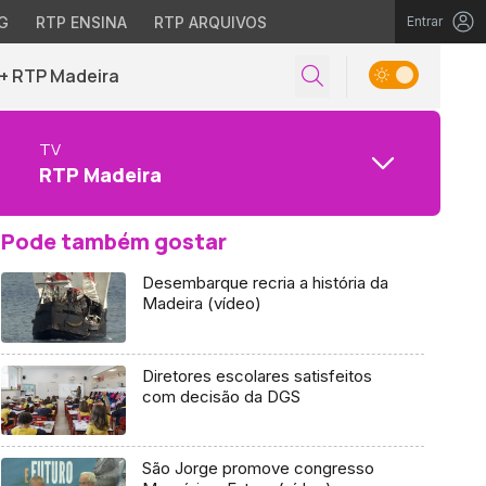
G
RTP ENSINA
RTP ARQUIVOS
Entrar
+ RTP Madeira
TV
RTP Madeira
Pode também gostar
Desembarque recria a história da
Madeira (vídeo)
Diretores escolares satisfeitos
com decisão da DGS
São Jorge promove congresso