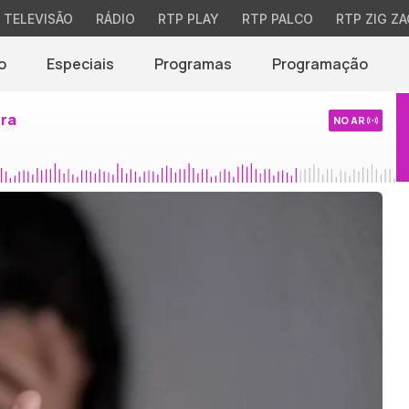
TELEVISÃO
RÁDIO
RTP PLAY
RTP PALCO
RTP ZIG ZA
o
Especiais
Programas
Programação
ira
NO AR