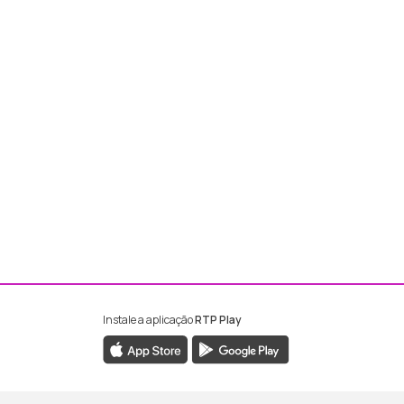
Instale a aplicação
RTP Play
ebook da RTP Madeira
nstagram da RTP Madeira