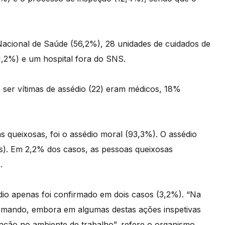
Nacional de Saúde (56,2%), 28 unidades de cuidados de
1,2%) e um hospital fora do SNS.
ser vítimas de assédio (22) eram médicos, 18%
as queixosas, foi o assédio moral (93,3%). O assédio
s). Em 2,2% dos casos, as pessoas queixosas
.
dio apenas foi confirmado em dois casos (3,2%). “Na
firmando, embora em algumas destas ações inspetivas
nção no ambiente de trabalho”, refere o organismo.