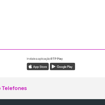
Instale a aplicação
RTP Play
ebook da RTP Madeira
nstagram da RTP Madeira
 Telefones