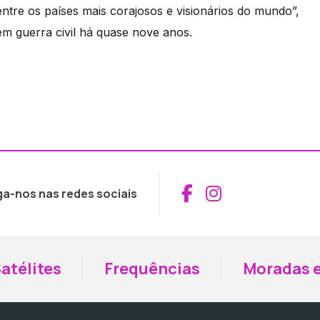
ntre os países mais corajosos e visionários do mundo”,
em guerra civil há quase nove anos.
Aceder ao Fac
Aceder ao I
ga-nos nas redes sociais
atélites
Frequências
Moradas e