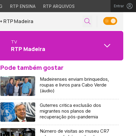
G
RTP ENSINA
RTP ARQUIVOS
Entrar
+ RTP Madeira
TV
RTP Madeira
Pode também gostar
Madeirenses enviam brinquedos,
roupas e livros para Cabo Verde
(áudio)
Guterres critica exclusão dos
migrantes nos planos de
recuperação pós-pandemia
Número de visitas ao museu CR7