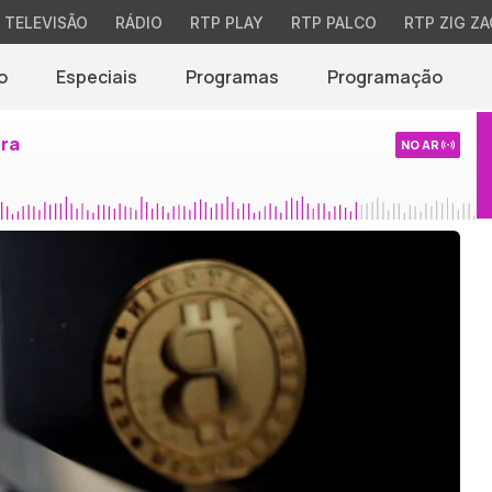
TELEVISÃO
RÁDIO
RTP PLAY
RTP PALCO
RTP ZIG ZA
o
Especiais
Programas
Programação
ira
NO AR