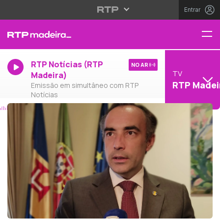
Entrar
RTP Notícias (RTP
NO AR
TV
Madeira)
RTP Madei
Emissão em simultâneo com RTP
Notícias