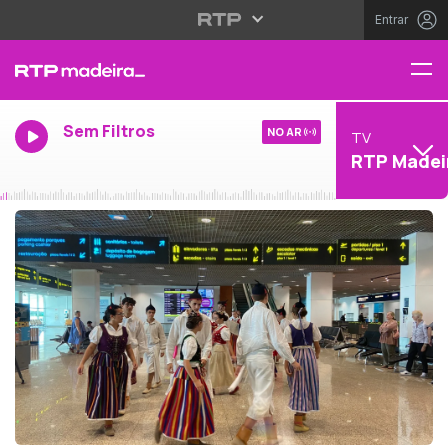
Entrar
Sem Filtros
NO AR
TV
RTP Madei