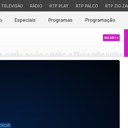
TELEVISÃO
RÁDIO
RTP PLAY
RTP PALCO
RTP ZIG ZA
o
Especiais
Programas
Programação
NO AR
RROR