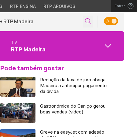
G
RTP ENSINA
RTP ARQUIVOS
Entrar
+ RTP Madeira
TV
RTP Madeira
Pode também gostar
Redução da taxa de juro obriga
Madeira a antecipar pagamento
da dívida
Gastronómica do Caniço gerou
boas vendas (vídeo)
Greve na easyJet com adesão