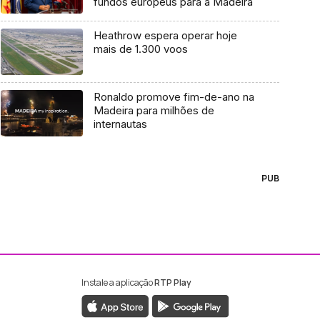
fundos europeus para a Madeira
Heathrow espera operar hoje
mais de 1.300 voos
Ronaldo promove fim-de-ano na
Madeira para milhões de
internautas
PUB
Instale a aplicação
RTP Play
ebook da RTP Madeira
nstagram da RTP Madeira