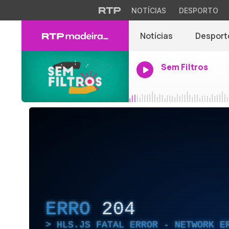
NOTÍCIAS
DESPORTO
Notícias
Desport
Sem Filtros
ERRO
204
HLS.JS FATAL ERROR - NETWORK E