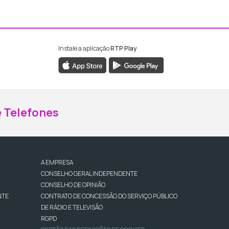
Instale a aplicação
RTP Play
ebook da RTP Madeira
nstagram da RTP Madeira
 Telefones
A EMPRESA
CONSELHO GERAL INDEPENDENTE
CONSELHO DE OPINIÃO
NTE
CONTRATO DE CONCESSÃO DO SERVIÇO PÚBLICO
DE RÁDIO E TELEVISÃO
RGPD