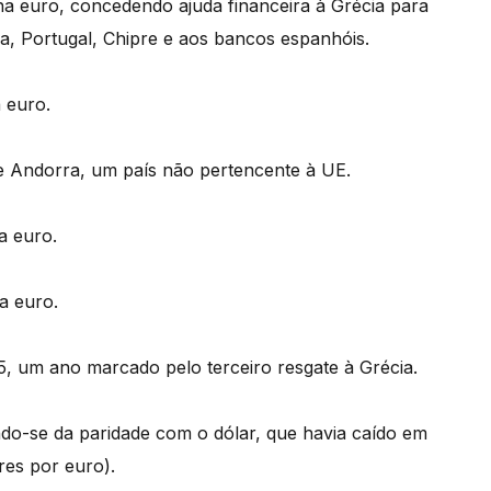
na euro, concedendo ajuda financeira à Grécia para
da, Portugal, Chipre e aos bancos espanhóis.
a euro.
de Andorra, um país não pertencente à UE.
a euro.
na euro.
, um ano marcado pelo terceiro resgate à Grécia.
o-se da paridade com o dólar, que havia caído em
res por euro).