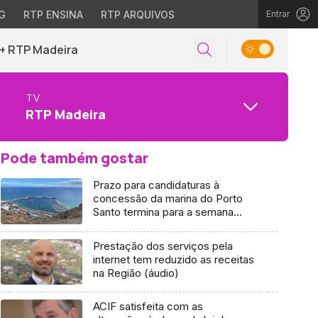
G
RTP ENSINA
RTP ARQUIVOS
Entrar
+ RTP Madeira
TV
RTP Madeira
Pode também gostar
Prazo para candidaturas à
concessão da marina do Porto
Santo termina para a semana
(áudio)
Prestação dos serviços pela
internet tem reduzido as receitas
na Região (áudio)
ACIF satisfeita com as