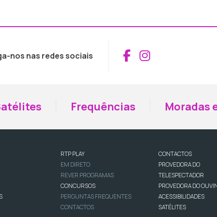
Aceder ao Fac
Aceder ao I
ga-nos nas redes sociais
atélites
Frequências
Moradas e
RTP PLAY
CONTACTOS
EM DIRETO
PROVEDORA DO
REVER PROGRAMAS
TELESPECTADOR
CONCURSOS
PROVEDORA DO OUVI
S
PERGUNTAS FREQUENTES
ACESSIBILIDADES
CONTACTOS
SATÉLITES