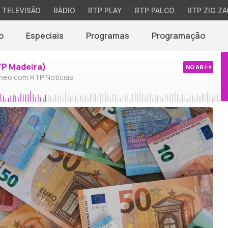
TELEVISÃO
RÁDIO
RTP PLAY
RTP PALCO
RTP ZIG ZA
o
Especiais
Programas
Programação
TP Madeira)
NO AR
neo com RTP Notícias