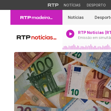
NOTÍCIAS
DESPORTO
Notícias
Desport
RTP Notícias (R
Emissão em simultâ