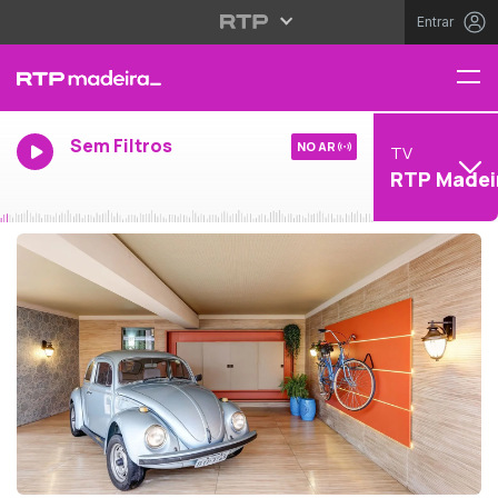
Entrar
Sem Filtros
NO AR
TV
RTP Madei