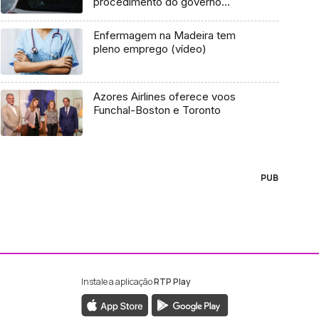
procedimento do governo
(áudio)
Enfermagem na Madeira tem
pleno emprego (vídeo)
Azores Airlines oferece voos
Funchal-Boston e Toronto
PUB
Instale a aplicação
RTP Play
ebook da RTP Madeira
nstagram da RTP Madeira