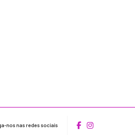
Aceder ao Fac
Aceder ao I
ga-nos nas redes sociais