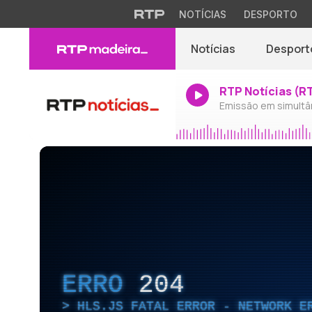
NOTÍCIAS
DESPORTO
Notícias
Desport
RTP Notícias (R
Emissão em simultâ
ERRO
204
HLS.JS FATAL ERROR - NETWORK E