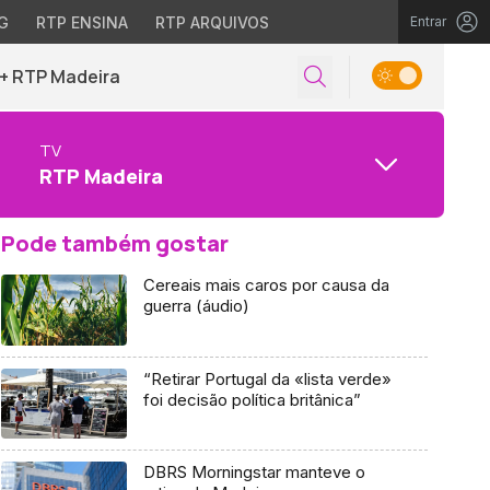
G
RTP ENSINA
RTP ARQUIVOS
Entrar
+ RTP Madeira
TV
RTP Madeira
Pode também gostar
Cereais mais caros por causa da
guerra (áudio)
“Retirar Portugal da «lista verde»
foi decisão política britânica”
DBRS Morningstar manteve o