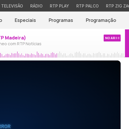
TELEVISÃO
RÁDIO
RTP PLAY
RTP PALCO
RTP ZIG ZA
o
Especiais
Programas
Programação
TP Madeira)
NO AR
neo com RTP Notícias
RROR