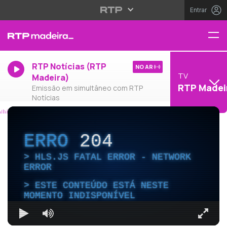
Entrar
RTP Notícias (RTP
NO AR
TV
Madeira)
RTP Madei
Emissão em simultâneo com RTP
Notícias
ERRO
204
HLS.JS FATAL ERROR - NETWORK
ERROR
ESTE CONTEÚDO ESTÁ NESTE
MOMENTO INDISPONÍVEL