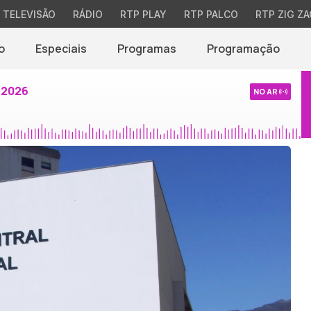
TELEVISÃO
RÁDIO
RTP PLAY
RTP PALCO
RTP ZIG ZA
o
Especiais
Programas
Programação
 2026
NO AR