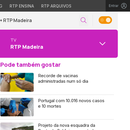
G
RTP ENSINA
RTP ARQUIVOS
Entrar
+ RTP Madeira
TV
RTP Madeira
Pode também gostar
Recorde de vacinas
administradas num só dia
Portugal com 10.016 novos casos
e 10 mortes
Projeto da nova esquadra da