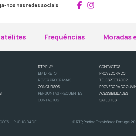
Aceder ao Fac
Aceder ao I
ga-nos nas redes sociais
atélites
Frequências
Moradas e
RTP PLAY
CONTACTOS
EM DIRETO
PROVEDORA DO
REVER PROGRAMAS
TELESPECTADOR
CONCURSOS
PROVEDORA DO OUVI
S
PERGUNTAS FREQUENTES
ACESSIBILIDADES
CONTACTOS
SATÉLITES
IÇÕES
PUBLICIDADE
© RTP, Rádio e Televisão de Portugal 2
|