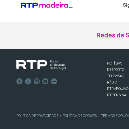
Si
Redes de S
NOTÍCIAS
DESPORTO
TELEVISÃO
RÁDIO
RTP ARQUIVO
RTP ENSINA
POLÍTICA DE PRIVACIDADE
POLÍTICA DE COOKIES
TERMOS E COND
|
|