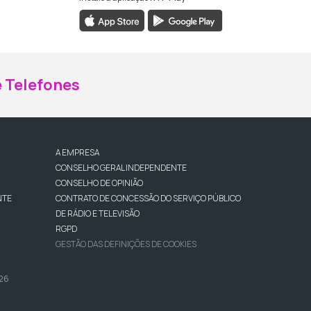
ebook da RTP Madeira
nstagram da RTP Madeira
 Telefones
A EMPRESA
CONSELHO GERAL INDEPENDENTE
CONSELHO DE OPINIÃO
NTE
CONTRATO DE CONCESSÃO DO SERVIÇO PÚBLICO
DE RÁDIO E TELEVISÃO
RGPD
GESTÃO DAS DEFINIÇÕES DE COOKIES
026