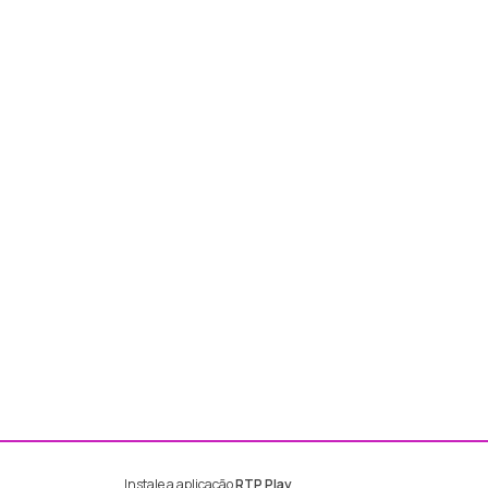
Instale a aplicação
RTP Play