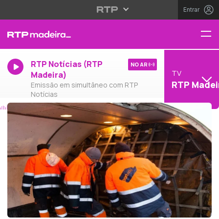
Entrar
RTP Notícias (RTP
NO AR
TV
Madeira)
RTP Madei
Emissão em simultâneo com RTP
Notícias