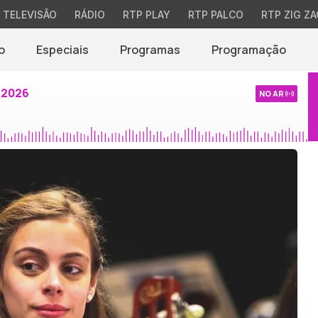
TELEVISÃO
RÁDIO
RTP PLAY
RTP PALCO
RTP ZIG ZA
o
Especiais
Programas
Programação
 2026
NO AR