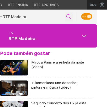
G
RTP ENSINA
RTP ARQUIVOS
Entrar
+ RTP Madeira
TV
RTP Madeira
Pode também gostar
Miroca Paris é a estrela da noite
(vídeo)
«Harmonium» une desenho,
pintura e música (vídeo)
Segundo concerto dos U2 já está