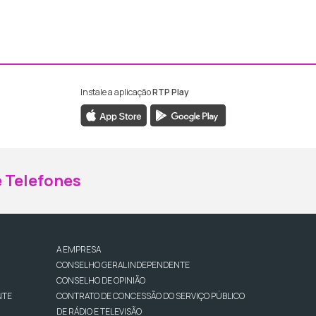
Instale a aplicação
RTP Play
ebook da RTP Madeira
nstagram da RTP Madeira
 Telefones
A EMPRESA
CONSELHO GERAL INDEPENDENTE
CONSELHO DE OPINIÃO
NTE
CONTRATO DE CONCESSÃO DO SERVIÇO PÚBLICO
DE RÁDIO E TELEVISÃO