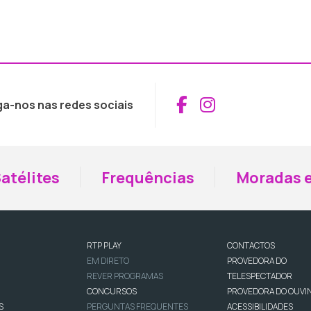
Aceder ao Fac
Aceder ao I
ga-nos nas redes sociais
atélites
Frequências
Moradas e
RTP PLAY
CONTACTOS
EM DIRETO
PROVEDORA DO
REVER PROGRAMAS
TELESPECTADOR
CONCURSOS
PROVEDORA DO OUVI
S
PERGUNTAS FREQUENTES
ACESSIBILIDADES