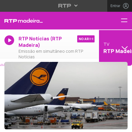
Entrar
RTP Notícias (RTP
NO AR
TV
Madeira)
RTP Madei
Emissão em simultâneo com RTP
Notícias