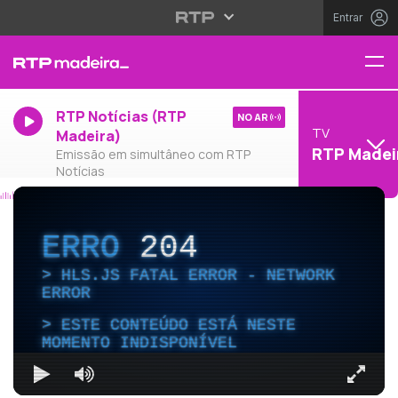
Entrar
RTP Notícias (RTP
NO AR
TV
Madeira)
RTP Madei
Emissão em simultâneo com RTP
Notícias
ERRO
204
HLS.JS FATAL ERROR - NETWORK
ERROR
ESTE CONTEÚDO ESTÁ NESTE
MOMENTO INDISPONÍVEL