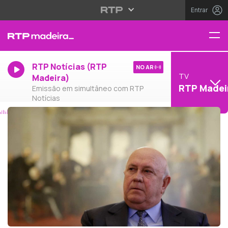
Entrar
RTP Notícias (RTP
NO AR
TV
Madeira)
RTP Madei
Emissão em simultâneo com RTP
Notícias