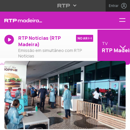
Entrar
RTP Notícias (RTP
NO AR
TV
Madeira)
RTP Madei
Emissão em simultâneo com RTP
Notícias