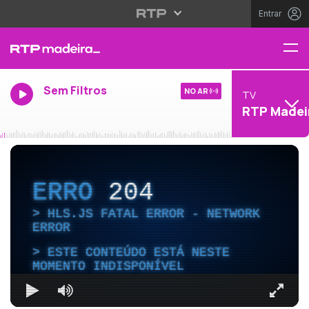
Entrar
Sem Filtros
NO AR
TV
RTP Madei
ERRO
204
HLS.JS FATAL ERROR - NETWORK
ERROR
ESTE CONTEÚDO ESTÁ NESTE
MOMENTO INDISPONÍVEL