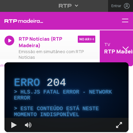
Entrar
RTP Notícias (RTP
NO AR
TV
Madeira)
RTP Madei
Emissão em simultâneo com RTP
Notícias
ERRO
204
HLS.JS FATAL ERROR - NETWORK
ERROR
ESTE CONTEÚDO ESTÁ NESTE
MOMENTO INDISPONÍVEL