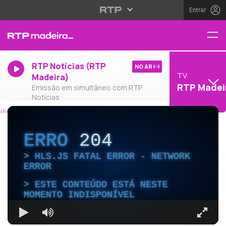
Entrar
RTP Notícias (RTP
NO AR
TV
Madeira)
RTP Madei
Emissão em simultâneo com RTP
Notícias
ERRO
204
HLS.JS FATAL ERROR - NETWORK
ERROR
ESTE CONTEÚDO ESTÁ NESTE
MOMENTO INDISPONÍVEL