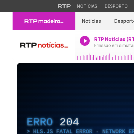
NOTÍCIAS
DESPORTO
Notícias
Desport
RTP Notícias (R
Emissão em simultâ
ERRO
204
HLS.JS FATAL ERROR - NETWORK E