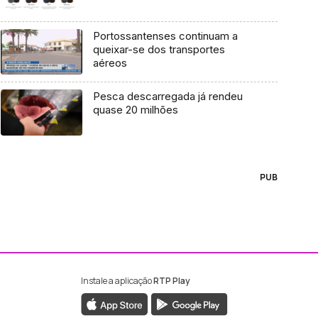
Portossantenses continuam a
queixar-se dos transportes
aéreos
Pesca descarregada já rendeu
quase 20 milhões
PUB
Instale a aplicação
RTP Play
ebook da RTP Madeira
nstagram da RTP Madeira