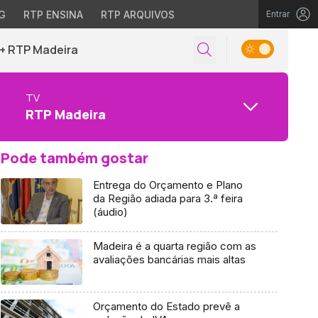
G
RTP ENSINA
RTP ARQUIVOS
Entrar
+ RTP Madeira
TV
RTP Madeira
Pode também gostar
Entrega do Orçamento e Plano
da Região adiada para 3.ª feira
(áudio)
Madeira é a quarta região com as
avaliações bancárias mais altas
Orçamento do Estado prevê a