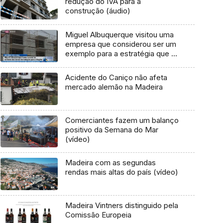
redução do IVA para a
construção (áudio)
Miguel Albuquerque visitou uma
empresa que considerou ser um
exemplo para a estratégia que o
governo quer seguir em matéria
de novas tecnologias (Vídeo)
Acidente do Caniço não afeta
mercado alemão na Madeira
Comerciantes fazem um balanço
positivo da Semana do Mar
(vídeo)
Madeira com as segundas
rendas mais altas do país (vídeo)
Madeira Vintners distinguido pela
Comissão Europeia