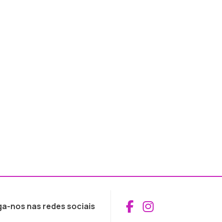
Aceder ao Fac
Aceder ao I
ga-nos nas redes sociais