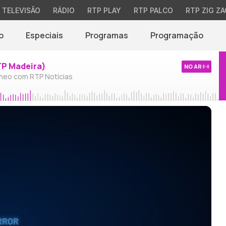
TELEVISÃO
RÁDIO
RTP PLAY
RTP PALCO
RTP ZIG ZA
o
Especiais
Programas
Programação
TP Madeira)
NO AR
neo com RTP Notícias
RROR