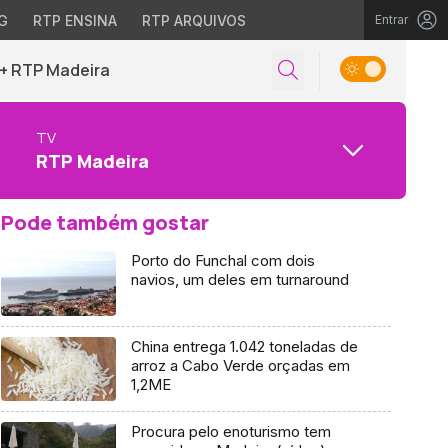
G
RTP ENSINA
RTP ARQUIVOS
Entrar
+ RTP Madeira
TV
RTP Madeira
Pode também gostar
Porto do Funchal com dois
navios, um deles em turnaround
China entrega 1.042 toneladas de
arroz a Cabo Verde orçadas em
1,2ME
Procura pelo enoturismo tem