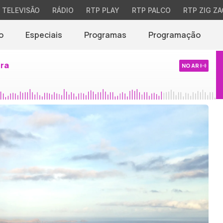
TELEVISÃO
RÁDIO
RTP PLAY
RTP PALCO
RTP ZIG ZA
o
Especiais
Programas
Programação
ira
NO AR