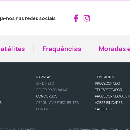
Aceder ao Fac
Aceder ao I
ga-nos nas redes sociais
atélites
Frequências
Moradas e
RTP PLAY
CONTACTOS
EM DIRETO
PROVEDORA DO
REVER PROGRAMAS
TELESPECTADOR
CONCURSOS
PROVEDORA DO OUVI
S
PERGUNTAS FREQUENTES
ACESSIBILIDADES
CONTACTOS
SATÉLITES
IÇÕES
PUBLICIDADE
© RTP, Rádio e Televisão de Portugal 2
|