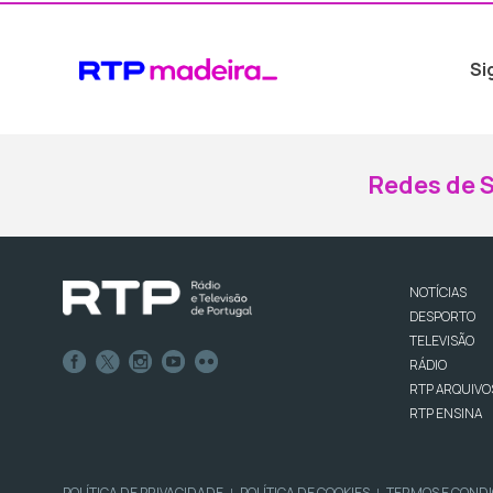
Si
Redes de S
NOTÍCIAS
DESPORTO
TELEVISÃO
RÁDIO
RTP ARQUIVO
RTP ENSINA
POLÍTICA DE PRIVACIDADE
POLÍTICA DE COOKIES
TERMOS E COND
|
|