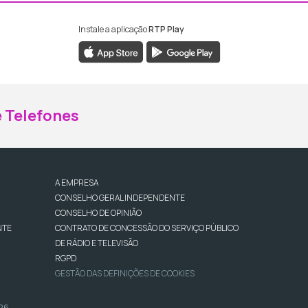
Instale a aplicação
RTP Play
ebook da RTP Madeira
nstagram da RTP Madeira
 Telefones
A EMPRESA
CONSELHO GERAL INDEPENDENTE
CONSELHO DE OPINIÃO
NTE
CONTRATO DE CONCESSÃO DO SERVIÇO PÚBLICO
DE RÁDIO E TELEVISÃO
RGPD
GESTÃO DAS DEFINIÇÕES DE COOKIES
026