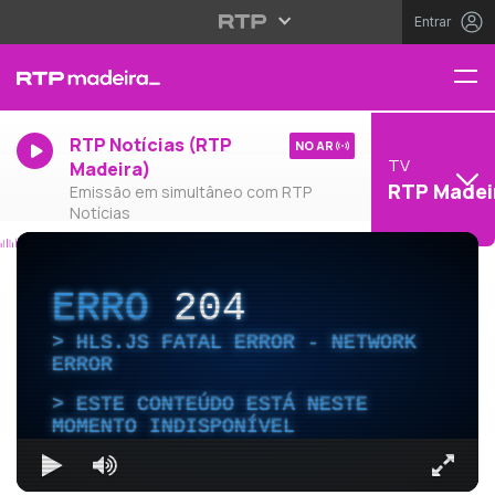
Entrar
RTP Notícias (RTP
NO AR
TV
Madeira)
RTP Madei
Emissão em simultâneo com RTP
Notícias
ERRO
204
HLS.JS FATAL ERROR - NETWORK
ERROR
ESTE CONTEÚDO ESTÁ NESTE
MOMENTO INDISPONÍVEL