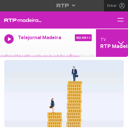
Entrar
Telejornal Madeira
NO AR
TV
RTP Madei