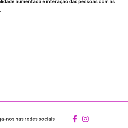
ealidade aumentada e interação das pessoas com as
.
Aceder ao Fac
Aceder ao I
ga-nos nas redes sociais