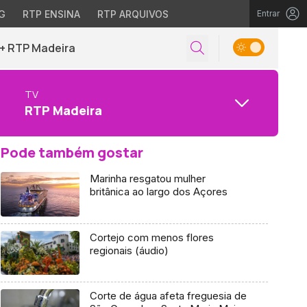
G
RTP ENSINA
RTP ARQUIVOS
Entrar
+ RTP Madeira
TV
RTP Madeira
Pode também gostar
Marinha resgatou mulher
britânica ao largo dos Açores
Cortejo com menos flores
regionais (áudio)
Corte de água afeta freguesia de