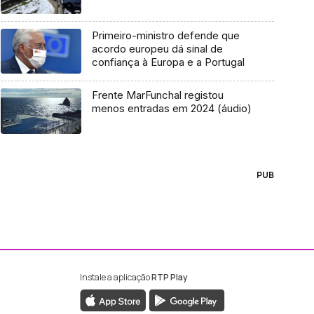
Primeiro-ministro defende que
acordo europeu dá sinal de
confiança à Europa e a Portugal
Frente MarFunchal registou
menos entradas em 2024 (áudio)
PUB
Instale a aplicação
RTP Play
ebook da RTP Madeira
nstagram da RTP Madeira