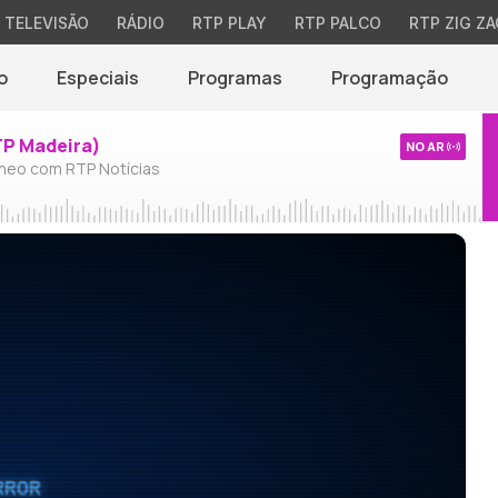
TELEVISÃO
RÁDIO
RTP PLAY
RTP PALCO
RTP ZIG ZA
o
Especiais
Programas
Programação
TP Madeira)
NO AR
neo com RTP Notícias
RROR