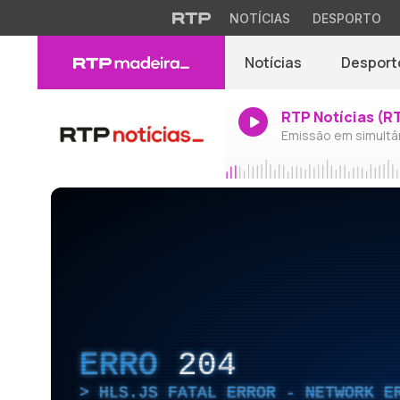
NOTÍCIAS
DESPORTO
Notícias
Desport
RTP Notícias (R
Emissão em simultâ
ERRO
204
HLS.JS FATAL ERROR - NETWORK E