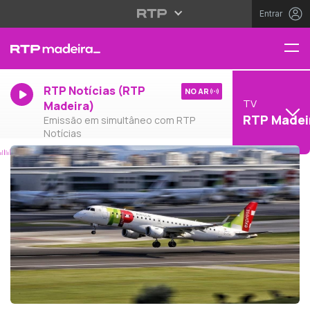
Entrar
RTP Notícias (RTP
NO AR
TV
Madeira)
RTP Madei
Emissão em simultâneo com RTP
Notícias