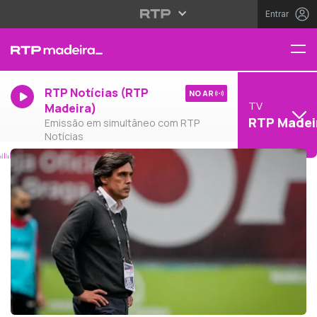
Entrar
RTP Notícias (RTP
NO AR
TV
Madeira)
RTP Madei
Emissão em simultâneo com RTP
Notícias