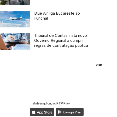
Blue Air liga Bucareste ao
Funchal
Tribunal de Contas insta novo
Governo Regional a cumprir
regras de contratação pública
PUB
Instale a aplicação
RTP Play
ebook da RTP Madeira
nstagram da RTP Madeira