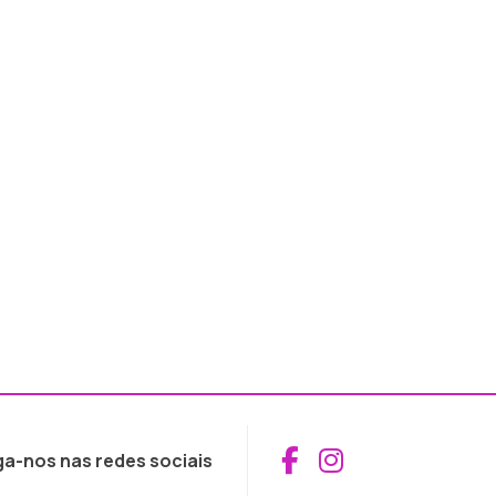
Aceder ao Fac
Aceder ao I
ga-nos nas redes sociais