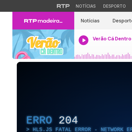
NOTÍCIAS
DESPORTO
Notícias
Desport
Verão Cá Dentro
ERRO
204
HLS.JS FATAL ERROR - NETWORK E