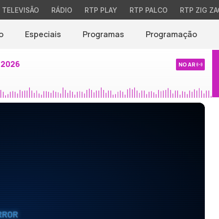
TELEVISÃO
RÁDIO
RTP PLAY
RTP PALCO
RTP ZIG ZA
o
Especiais
Programas
Programação
 2026
NO AR
RROR