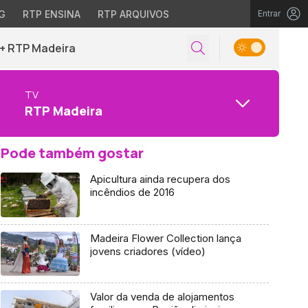
G
RTP ENSINA
RTP ARQUIVOS
Entrar
+ RTP Madeira
TV
RTP Madeira
Pode também gostar
Apicultura ainda recupera dos
incêndios de 2016
Madeira Flower Collection lança
jovens criadores (vídeo)
Valor da venda de alojamentos