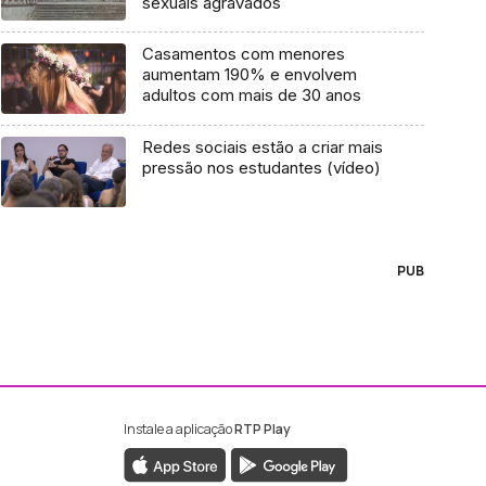
sexuais agravados
Casamentos com menores
aumentam 190% e envolvem
adultos com mais de 30 anos
Redes sociais estão a criar mais
pressão nos estudantes (vídeo)
PUB
Instale a aplicação
RTP Play
ebook da RTP Madeira
nstagram da RTP Madeira