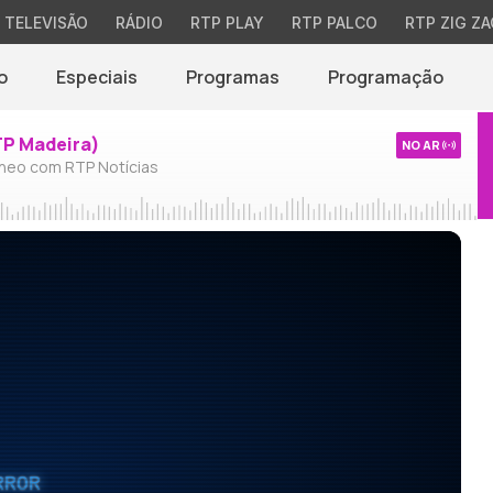
TELEVISÃO
RÁDIO
RTP PLAY
RTP PALCO
RTP ZIG ZA
o
Especiais
Programas
Programação
TP Madeira)
NO AR
neo com RTP Notícias
RROR