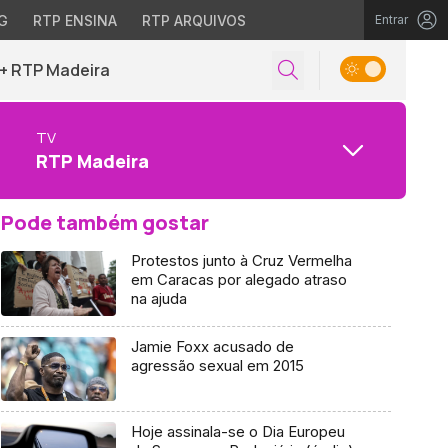
G
RTP ENSINA
RTP ARQUIVOS
Entrar
+ RTP Madeira
TV
RTP Madeira
Pode também gostar
Protestos junto à Cruz Vermelha
em Caracas por alegado atraso
na ajuda
Jamie Foxx acusado de
agressão sexual em 2015
Hoje assinala-se o Dia Europeu