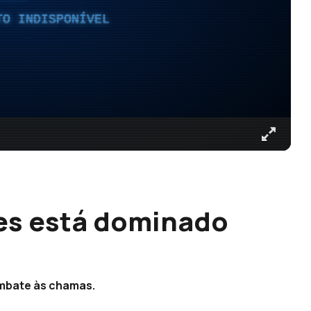
TO INDISPONÍVEL
es está dominado
ombate às chamas.