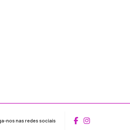
Aceder ao Fac
Aceder ao I
ga-nos nas redes sociais