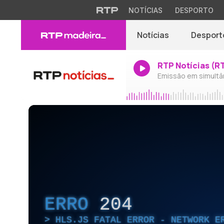
NOTÍCIAS
DESPORTO
Notícias
Desport
RTP Notícias (R
Emissão em simultâ
ERRO
204
HLS.JS FATAL ERROR - NETWORK E