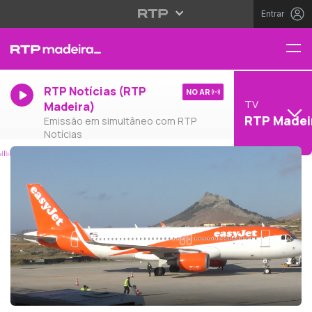
Entrar
RTP Notícias (RTP
NO AR
TV
Madeira)
RTP Madei
Emissão em simultâneo com RTP
Notícias