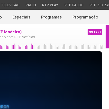
TELEVISÃO
RÁDIO
RTP PLAY
RTP PALCO
RTP ZIG ZA
o
Especiais
Programas
Programação
TP Madeira)
NO AR
neo com RTP Notícias
RROR