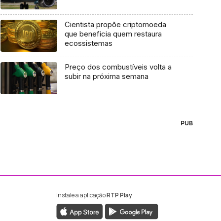
Cientista propõe criptomoeda
que beneficia quem restaura
ecossistemas
Preço dos combustíveis volta a
subir na próxima semana
PUB
Instale a aplicação
RTP Play
ebook da RTP Madeira
nstagram da RTP Madeira