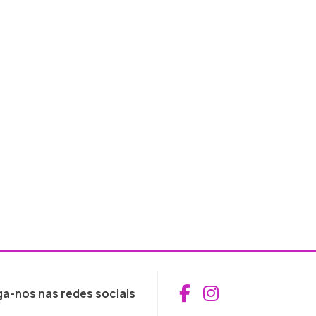
Aceder ao Fac
Aceder ao I
ga-nos nas redes sociais