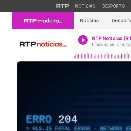
NOTÍCIAS
DESPORTO
Notícias
Desport
RTP Notícias (R
Emissão em simultâ
ERRO
204
HLS.JS FATAL ERROR - NETWORK E