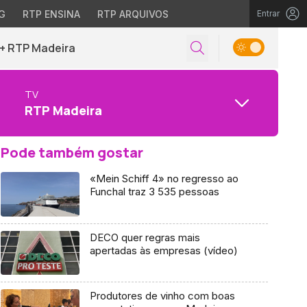
G
RTP ENSINA
RTP ARQUIVOS
Entrar
+ RTP Madeira
TV
RTP Madeira
Pode também gostar
«Mein Schiff 4» no regresso ao
Funchal traz 3 535 pessoas
DECO quer regras mais
apertadas às empresas (vídeo)
Produtores de vinho com boas