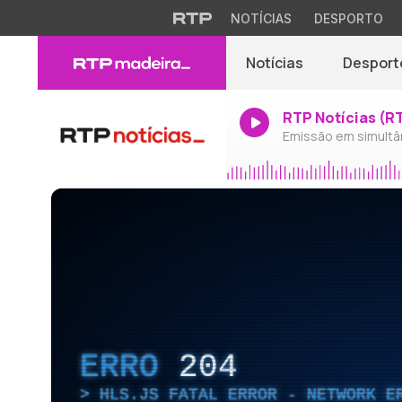
NOTÍCIAS
DESPORTO
Notícias
Desport
RTP Notícias (R
Emissão em simultâ
ERRO
204
HLS.JS FATAL ERROR - NETWORK E