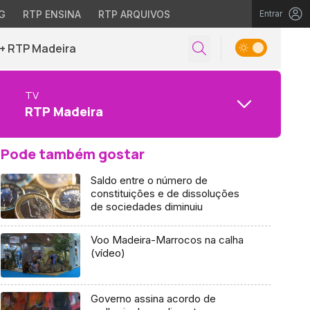
G
RTP ENSINA
RTP ARQUIVOS
Entrar
+ RTP Madeira
TV
RTP Madeira
Pode também gostar
Saldo entre o número de
constituições e de dissoluções
de sociedades diminuiu
Voo Madeira-Marrocos na calha
(vídeo)
Governo assina acordo de