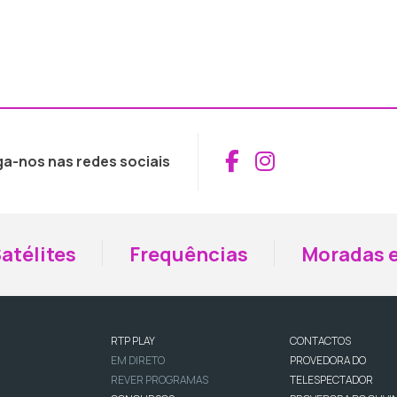
Aceder ao Fac
Aceder ao I
ga-nos nas redes sociais
atélites
Frequências
Moradas e
RTP PLAY
CONTACTOS
EM DIRETO
PROVEDORA DO
REVER PROGRAMAS
TELESPECTADOR