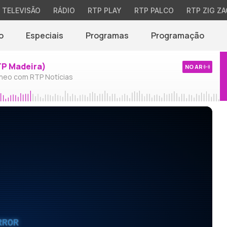
TELEVISÃO
RÁDIO
RTP PLAY
RTP PALCO
RTP ZIG ZA
o
Especiais
Programas
Programação
TP Madeira)
NO AR
neo com RTP Notícias
RROR