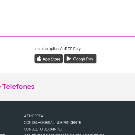
Instale a aplicação
RTP Play
ebook da RTP Madeira
nstagram da RTP Madeira
 Telefones
A EMPRESA
CONSELHO GERAL INDEPENDENTE
CONSELHO DE OPINIÃO