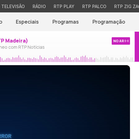
TELEVISÃO
RÁDIO
RTP PLAY
RTP PALCO
RTP ZIG ZA
o
Especiais
Programas
Programação
TP Madeira)
NO AR
neo com RTP Notícias
RROR