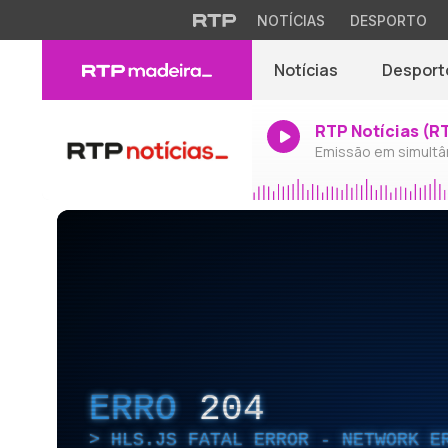
NOTÍCIAS
DESPORTO
Notícias
Desport
RTP Notícias (R
Emissão em simultâ
ERRO
204
HLS.JS FATAL ERROR - NETWORK E