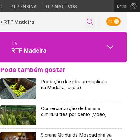
G
RTP ENSINA
RTP ARQUIVOS
Entrar
+ RTP Madeira
TV
RTP Madeira
Pode também gostar
Produção de sidra quintuplicou
na Madeira (áudio)
Comercialização de banana
diminuiu três por cento (vídeo)
Sidraria Quinta da Moscadinha vai