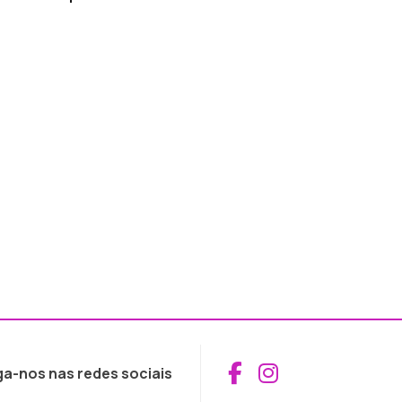
Aceder ao Fac
Aceder ao I
ga-nos nas redes sociais