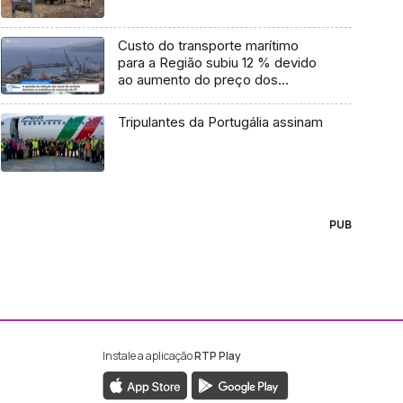
Custo do transporte marítimo
para a Região subiu 12 % devido
ao aumento do preço dos
combustíveis (vídeo)
Tripulantes da Portugália assinam
PUB
Instale a aplicação
RTP Play
ebook da RTP Madeira
nstagram da RTP Madeira